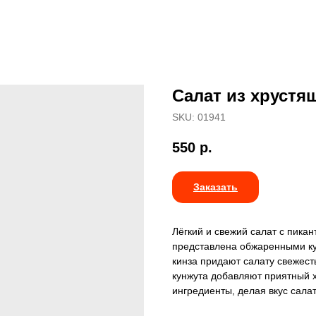
Салат из хрустя
SKU:
01941
550
р.
Заказать
Лёгкий и свежий салат с пик
представлена обжаренными ку
кинза придают салату свежест
кунжута добавляют приятный х
ингредиенты, делая вкус сал